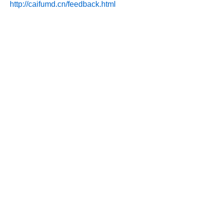
http://caifumd.cn/feedback.html